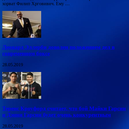
хорват Филип Хрговивич. Ему …
Леонард Эллерби доволен положением дел в
современном боксе
28.05.2019
Теренс Кроуфорд считает, что бой Майки Гарсии
и Дэнни Гарсии будет очень конкурентным
28.05.2019