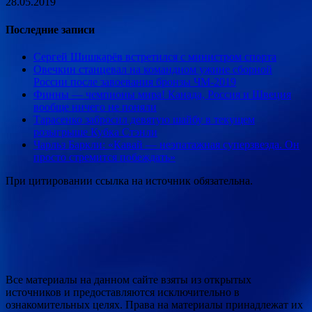
28.05.2019
Последние записи
Сергей Шишкарёв встретился с министром спорта
Овечкин станцевал на командном ужине сборной
России после завоевания бронзы ЧМ-2019
Финны — чемпионы мира! Канада, Россия и Швеция
вообще ничего не поняли
Тарасенко забросил девятую шайбу в текущем
розыгрыше Кубка Стэнли
Чарльз Баркли: «Кавай — неэпатажная суперзвезда. Он
просто стремится побеждать»
При цитировании ссылка на источник обязательна.
Все материалы на данном сайте взяты из открытых
источников и предоставляются исключительно в
ознакомительных целях. Права на материалы принадлежат их