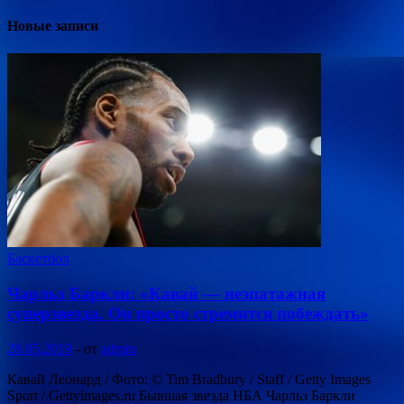
Новые записи
Баскетбол
Чарльз Баркли: «Кавай — неэпатажная
суперзвезда. Он просто стремится побеждать»
28.05.2019
-
от
admin
Кавай Леонард / Фото: © Tim Bradbury / Staff / Getty Images
Sport / Gettyimages.ru Бывшая звезда НБА Чарльз Баркли