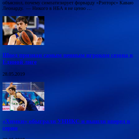
объяснил, почему симпатизирует форварду «Рэпторс» Каваю
Леонарду. — Никого в НБА я не ценю …
Швед признан самым ценным игроком сезона в
Единой лиге
28.05.2019
«Химки» обыграли УНИКС и вышли вперед в
серии