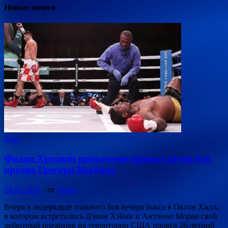
Новые записи
Бокс
Филип Хргович прокомментировал итоги боя
против Грегори Корбина
28.05.2019
-
от
admin
Вчера в андеркарде главного боя вечера бокса в Оксон Хилл,
в котором встретились Дэвин Хэйни и Антонио Моран свой
дебютный поединок на территории США провёл 26-летний