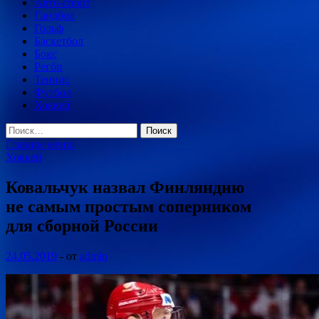
Авто-спорт
Гандбол
Гольф
Баскетбол
Бокс
Регби
Теннис
Футбол
Хоккей
Найти:
Главное меню
Хоккей
Ковальчук назвал Финляндию
не самым простым соперником
для сборной России
24.05.2019
-
от
admin