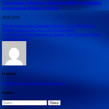
Тарасенко забросил девятую шайбу в текущем
розыгрыше Кубка Стэнли
28.05.2019
Навигация
Предыдущая статья
Тимофей Мозгов: «Если Кокорин и
Мамаев наворотили дел — пусть отвечают»
по
Следующая статья
Овечкин не помог: как Россия мучилась
записям
с американцами
О admin
Посмотреть все записи автора admin →
Поиск
Найти: