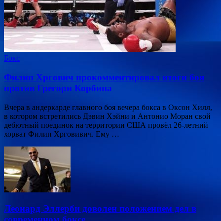
Бокс
Филип Хргович прокомментировал итоги боя
против Грегори Корбина
Вчера в андеркарде главного боя вечера бокса в Оксон Хилл,
в котором встретились Дэвин Хэйни и Антонио Моран свой
дебютный поединок на территории США провёл 26-летний
хорват Филип Хрговивич. Ему …
Леонард Эллерби доволен положением дел в
современном боксе