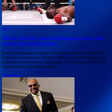
Бокс
Филип Хргович прокомментировал итоги боя
против Грегори Корбина
Вчера в андеркарде главного боя вечера бокса в Оксон Хилл,
в котором встретились Дэвин Хэйни и Антонио Моран свой
дебютный поединок на территории США провёл 26-летний
хорват Филип Хрговивич. Ему …
Подробнее