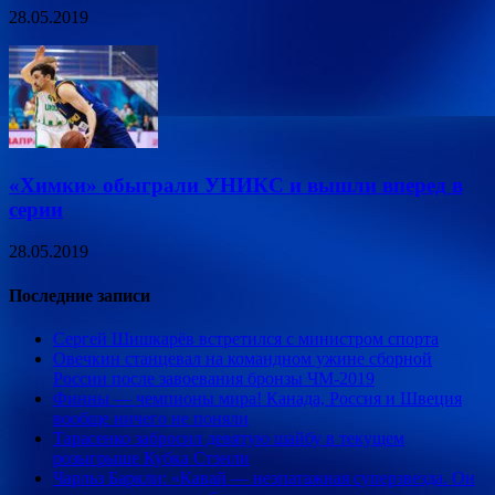
28.05.2019
«Химки» обыграли УНИКС и вышли вперед в
серии
28.05.2019
Последние записи
Сергей Шишкарёв встретился с министром спорта
Овечкин станцевал на командном ужине сборной
России после завоевания бронзы ЧМ-2019
Финны — чемпионы мира! Канада, Россия и Швеция
вообще ничего не поняли
Тарасенко забросил девятую шайбу в текущем
розыгрыше Кубка Стэнли
Чарльз Баркли: «Кавай — неэпатажная суперзвезда. Он