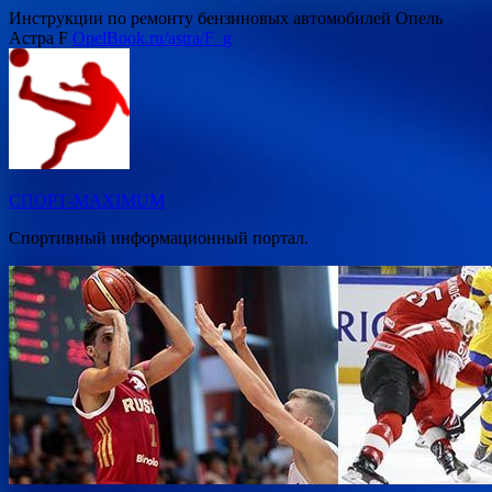
Перейти
Инструкции по ремонту бензиновых автомобилей Опель
к
Астра F
OpelBook.ru/astra/F_g
содержимому
СПОРТ-MAXIMUM
Спортивный информационный портал.