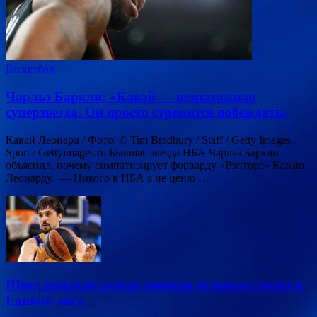
Баскетбол
Чарльз Баркли: «Кавай — неэпатажная
суперзвезда. Он просто стремится побеждать»
Кавай Леонард / Фото: © Tim Bradbury / Staff / Getty Images
Sport / Gettyimages.ru Бывшая звезда НБА Чарльз Баркли
объяснил, почему симпатизирует форварду «Рэпторс» Каваю
Леонарду. — Никого в НБА я не ценю …
Швед признан самым ценным игроком сезона в
Единой лиге