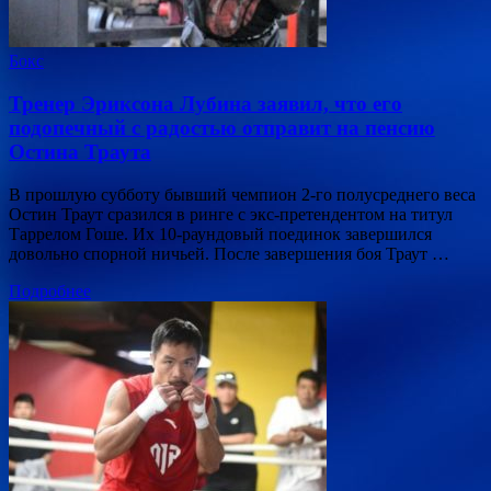
Бокс
Тренер Эриксона Лубина заявил, что его
подопечный с радостью отправит на пенсию
Остина Траута
В прошлую субботу бывший чемпион 2-го полусреднего веса
Остин Траут сразился в ринге с экс-претендентом на титул
Таррелом Гоше. Их 10-раундовый поединок завершился
довольно спорной ничьей. После завершения боя Траут …
Подробнее