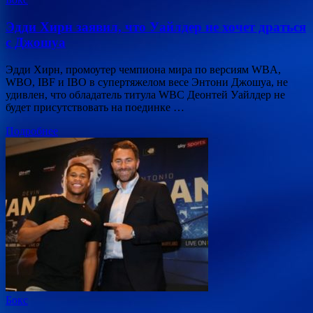
Эдди Хирн заявил, что Уайлдер не хочет драться
с Джошуа
Эдди Хирн, промоутер чемпиона мира по версиям WBA,
WBO, IBF и IBO в супертяжелом весе Энтони Джошуа, не
удивлен, что обладатель титула WBC Деонтей Уайлдер не
будет присутствовать на поединке …
Подробнее
Бокс