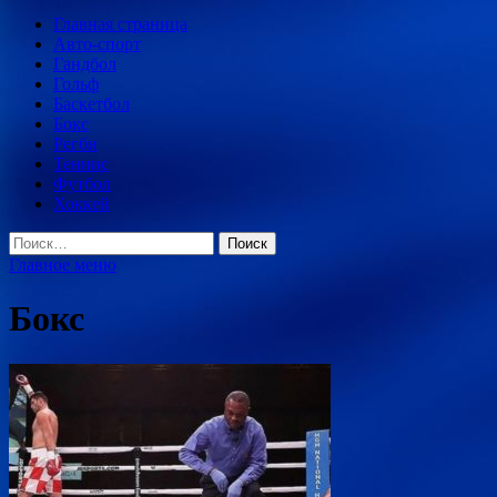
Главная страница
Авто-спорт
Гандбол
Гольф
Баскетбол
Бокс
Регби
Теннис
Футбол
Хоккей
Найти:
Главное меню
Бокс