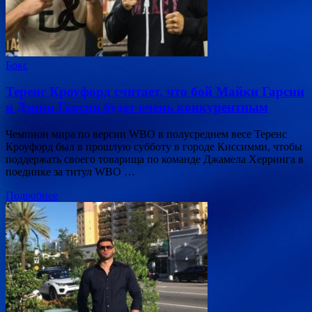
Бокс
Теренс Кроуфорд считает, что бой Майки Гарсии
и Дэнни Гарсии будет очень конкурентным
Чемпион мира по версии WBO в полусреднем весе Теренс
Кроуфорд был в прошлую субботу в городе Киссимми, чтобы
поддержать своего товарища по команде Джамела Херринга в
поединке за титул WBO …
Подробнее