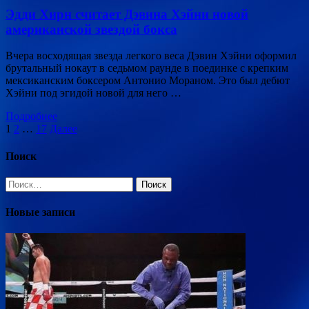
Эдди Хирн считает Дэвина Хэйни новой
американской звездой бокса
Вчера восходящая звезда легкого веса Дэвин Хэйни оформил
брутальный нокаут в седьмом раунде в поединке с крепким
мексиканским боксером Антонио Мораном. Это был дебют
Хэйни под эгидой новой для него …
Подробнее
Пагинация
1
2
…
17
Далее
записей
Поиск
Найти:
Новые записи