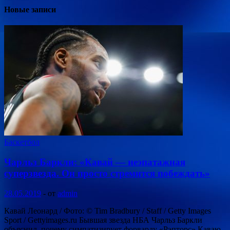
Новые записи
Баскетбол
Чарльз Баркли: «Кавай — неэпатажная
суперзвезда. Он просто стремится побеждать»
28.05.2019
-
от
admin
Кавай Леонард / Фото: © Tim Bradbury / Staff / Getty Images
Sport / Gettyimages.ru Бывшая звезда НБА Чарльз Баркли
объяснил, почему симпатизирует форварду «Рэпторс» Каваю