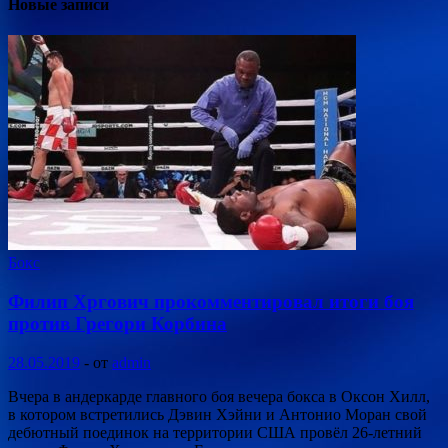
Новые записи
Бокс
Филип Хргович прокомментировал итоги боя
против Грегори Корбина
28.05.2019
-
от
admin
Вчера в андеркарде главного боя вечера бокса в Оксон Хилл,
в котором встретились Дэвин Хэйни и Антонио Моран свой
дебютный поединок на территории США провёл 26-летний