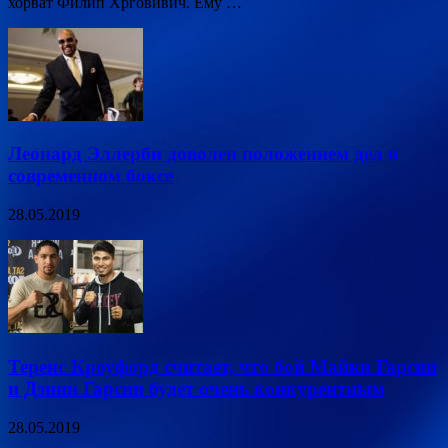
хорват Филип Хрговивич. Ему …
Леонард Эллерби доволен положением дел в
современном боксе
28.05.2019
Теренс Кроуфорд считает, что бой Майки Гарсии
и Дэнни Гарсии будет очень конкурентным
28.05.2019