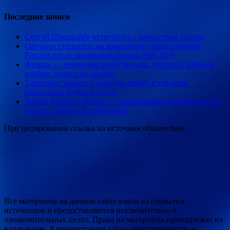
Последние записи
Сергей Шишкарёв встретился с министром спорта
Овечкин станцевал на командном ужине сборной
России после завоевания бронзы ЧМ-2019
Финны — чемпионы мира! Канада, Россия и Швеция
вообще ничего не поняли
Тарасенко забросил девятую шайбу в текущем
розыгрыше Кубка Стэнли
Чарльз Баркли: «Кавай — неэпатажная суперзвезда. Он
просто стремится побеждать»
При цитировании ссылка на источник обязательна.
Все материалы на данном сайте взяты из открытых
источников и предоставляются исключительно в
ознакомительных целях. Права на материалы принадлежат их
владельцам. Администрация сайта ответственности за