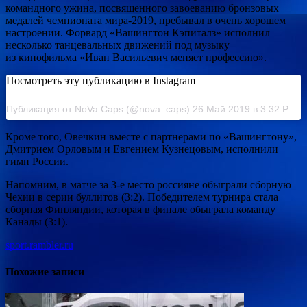
командного ужина, посвященного завоеванию бронзовых
медалей чемпионата мира-2019, пребывал в очень хорошем
настроении. Форвард «Вашингтон Кэпиталз» исполнил
несколько танцевальных движений под музыку
из кинофильма «Иван Васильевич меняет профессию».
Посмотреть эту публикацию в Instagram
Публикация от NoVa Caps (@nova_caps) 26 Май 2019 в 3:32 PDT
Кроме того, Овечкин вместе с партнерами по «Вашингтону»,
Дмитрием Орловым и Евгением Кузнецовым, исполнили
гимн России.
Напомним, в матче за 3-е место россияне обыграли сборную
Чехии в серии буллитов (3:2). Победителем турнира стала
сборная Финляндии, которая в финале обыграла команду
Канады (3:1).
sport.rambler.ru
Похожие записи