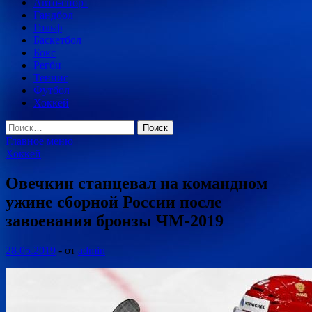
Авто-спорт
Гандбол
Гольф
Баскетбол
Бокс
Регби
Теннис
Футбол
Хоккей
Найти:
Главное меню
Хоккей
Овечкин станцевал на командном
ужине сборной России после
завоевания бронзы ЧМ-2019
28.05.2019
-
от
admin