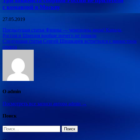
Три хоккеиста сборной России не прилетели
с командой в Москву
27.05.2019
Навигация
Предыдущая статья
Финны — чемпионы мира! Канада,
Россия и Швеция вообще ничего не поняли
по
Следующая статья
Сергей Шишкарёв встретился с министром
записям
спорта
О admin
Посмотреть все записи автора admin →
Поиск
Найти: