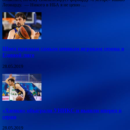
Леонарду. — Никого в НБА я не ценю …
Швед признан самым ценным игроком сезона в
Единой лиге
28.05.2019
«Химки» обыграли УНИКС и вышли вперед в
серии
28.05.2019