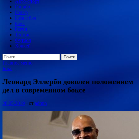
Авто-спорт
Гандбол
Гольф
Баскетбол
Бокс
Регби
Теннис
Футбол
Хоккей
Найти:
Главное меню
Бокс
Леонард Эллерби доволен положением
дел в современном боксе
28.05.2019
-
от
admin