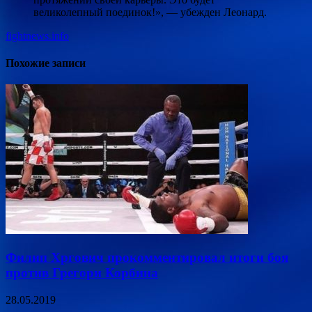
великолепный поединок!», — убежден Леонард.
fightnews.info
Похожие записи
Филип Хргович прокомментировал итоги боя
против Грегори Корбина
28.05.2019