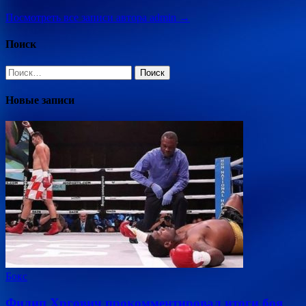
Посмотреть все записи автора admin →
Поиск
Найти:
Новые записи
Бокс
Филип Хргович прокомментировал итоги боя