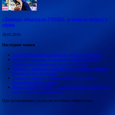
«Химки» обыграли УНИКС и вышли вперед в
серии
28.05.2019
Последние записи
Сергей Шишкарёв встретился с министром спорта
Овечкин станцевал на командном ужине сборной
России после завоевания бронзы ЧМ-2019
Финны — чемпионы мира! Канада, Россия и Швеция
вообще ничего не поняли
Тарасенко забросил девятую шайбу в текущем
розыгрыше Кубка Стэнли
Чарльз Баркли: «Кавай — неэпатажная суперзвезда. Он
просто стремится побеждать»
При цитировании ссылка на источник обязательна.