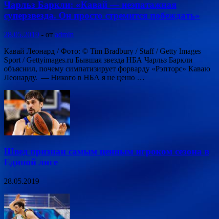
Чарльз Баркли: «Кавай — неэпатажная
суперзвезда. Он просто стремится побеждать»
28.05.2019
-
от
admin
Кавай Леонард / Фото: © Tim Bradbury / Staff / Getty Images
Sport / Gettyimages.ru Бывшая звезда НБА Чарльз Баркли
объяснил, почему симпатизирует форварду «Рэпторс» Каваю
Леонарду. — Никого в НБА я не ценю …
Швед признан самым ценным игроком сезона в
Единой лиге
28.05.2019