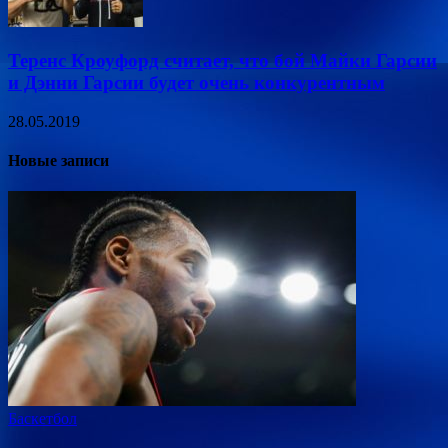
Теренс Кроуфорд считает, что бой Майки Гарсии
и Дэнни Гарсии будет очень конкурентным
28.05.2019
Новые записи
Баскетбол