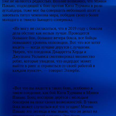
уже не являются редкостью. Вполне возможно, что Мэнни
Пакьяо, подходящий к бою против Кита Турмана в роли
аутсайдера, тоже мог бы совершить небольшой апсет и
завоевать титул чемпиона мира, победив своего более
молодого и тяжело бьющего соперника.
«Не могу не согласиться, что в 2019 году с боксом
дела обстоят как нельзя лучше. Проводятся
большие бои, большие вечера бокса, все бойцы
повышают уровень оппозиции. Вот что все хотят
видеть — когда лучшие дерутся с лучшими.
Уверен, что поединок Джарретта Херда и
Джулиана Уильямса смотивировал множество
ребят, которые увидели, что андердог может
выйти в ринг и справиться со своей работой в
каждом пункте», — говорит Эллерби.
«Вот что вы видите в таких боях, особенно в
таком поединке, как бой Кита Турмана и Мэнни
Пакьяо. Боец постарше дерётся с молодым
боксером на пике своих возможностей. В таких
боях может случиться всё что угодно! Мэнни
Пакьяо это легенда и мы знаем, что он делал на
протяжении своей карьеры. Это будет