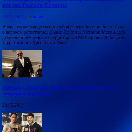
против Грегори Корбина
28.05.2019
-
от
admin
Вчера в андеркарде главного боя вечера бокса в Оксон Хилл,
в котором встретились Дэвин Хэйни и Антонио Моран свой
дебютный поединок на территории США провёл 26-летний
хорват Филип Хрговивич. Ему …
Леонард Эллерби доволен положением дел в
современном боксе
28.05.2019