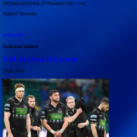
Жёлтые карточки: О’Флаэрти (28) – нет.
Андрей Ткаченко
rugger.info
Похожие записи
ТОП -14. Обзор 26-й недели
28.05.2019