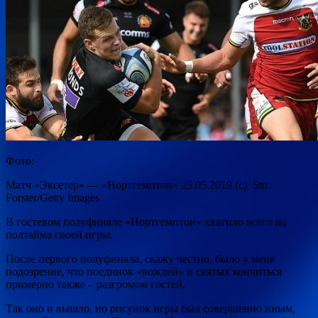
Фото:
Матч «Эксетер» — «Нортгемптон» 25.05.2019 (с) Stu
Forster/Getty Images
В гостевом полуфинале «Нортгемптон» хватило всего на
полтайма своей игры.
После первого полуфинала, скажу честно, было у меня
подозрение, что поединок «вождей» и святых кончиться
примерно также – разгромом гостей.
Так оно и вышло, но рисунок игры был совершенно иным,