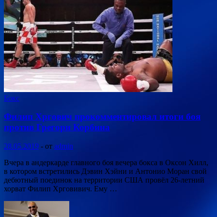
Бокс
Филип Хргович прокомментировал итоги боя
против Грегори Корбина
28.05.2019
-
от
admin
Вчера в андеркарде главного боя вечера бокса в Оксон Хилл,
в котором встретились Дэвин Хэйни и Антонио Моран свой
дебютный поединок на территории США провёл 26-летний
хорват Филип Хрговивич. Ему …