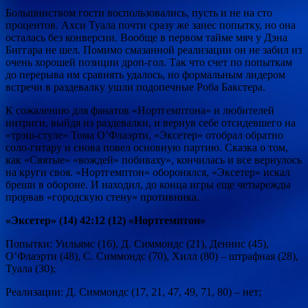
Большинством гости воспользовались, пусть и не на сто
процентов. Ахси Туала почти сразу же занес попытку, но она
осталась без конверсии. Вообще в первом тайме мяч у Дэна
Биггара не шел. Помимо смазанной реализации он не забил из
очень хорошей позиции дроп-гол. Так что счет по попыткам
до перерыва им сравнять удалось, но формальным лидером
встречи в раздевалку ушли подопечные Роба Бакстера.
К сожалению для фанатов «Нортгемптона» и любителей
интриги, выйдя из раздевалки, и вернув себе отсидевшего на
«трэш-стуле» Тома О’Флаэрти, «Эксетер» отобрал обратно
соло-гитару и снова повел основную партию. Сказка о том,
как «Святые» «вождей» побиваху», кончилась и все вернулось
на круги своя. «Нортгемптон» оборонялся, «Эксетер» искал
бреши в обороне. И находил, до конца игры еще четырежды
прорвав «городскую стену» противника.
«Эксетер» (14) 42:12 (12) «Нортгемптон»
Попытки: Уильямс (16), Д. Симмондс (21), Деннис (45),
О’Флаэрти (48), С. Симмондс (70), Хилл (80) – штрафная (28),
Туала (30);
Реализации: Д. Симмондс (17, 21, 47, 49, 71, 80) – нет;