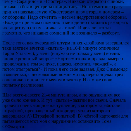
чем у «Сарацинс» и «Глостера». Никакой открытой сшибки,
никакого боя в центре за инициативу. «Нортгемптон» сразу
принял навязываемую «Эксетером» игру вторым номером –
от обороны. Надо отметить – весьма недурственной обороны.
«Вожди» при этом спокойно и методично пытались разбирать
их защитную стену – атака за атакой. И делали это так
грамотно, что никаких сомнений не возникало – разберут.
После того, как очередной штурм пикен-драйвами завершился
таки взятием зачетки «святых» (на 16-й минуте отличился
Гарри Уильямс), у меня (и думаю не только у меня) возник
вполне резонный вопрос: «Нортгемптон» и правда намерен
продолжать в том же духе, надеясь измотать «вождей», а
потом отыграться?» И пока я его себе задавал, Джо Симмондс
изящненько, с несколькими ложными па, перетанцевал трех
соперников и прилег с мячом в зачетку. И сам же свою
попытку реализовал.
Шла всего-навсего 21-я минута игры, а по ощущениям все
уже было кончено. И тут «святые» зажгли все свечи. Сначала
провели очень мощное наступление, в котором заработали
штрафной, превращенный в коридор мол из которого
завершился А) Штрафной попыткой, В) жёлтой карточкой для
пытавшегося этот мол с нарушением остановить Тома
О’Флаэрти.