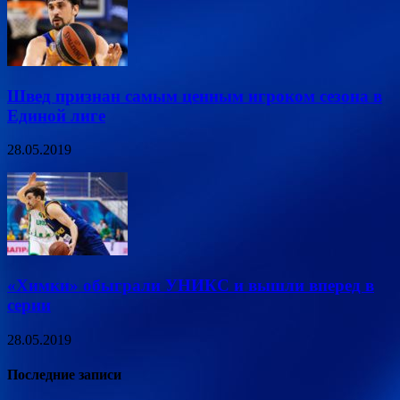
Швед признан самым ценным игроком сезона в
Единой лиге
28.05.2019
«Химки» обыграли УНИКС и вышли вперед в
серии
28.05.2019
Последние записи