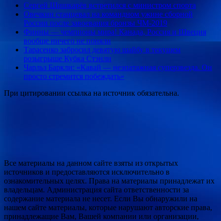
Сергей Шишкарёв встретился с министром спорта
Овечкин станцевал на командном ужине сборной
России после завоевания бронзы ЧМ-2019
Финны — чемпионы мира! Канада, Россия и Швеция
вообще ничего не поняли
Тарасенко забросил девятую шайбу в текущем
розыгрыше Кубка Стэнли
Чарльз Баркли: «Кавай — неэпатажная суперзвезда. Он
просто стремится побеждать»
При цитировании ссылка на источник обязательна.
Все материалы на данном сайте взяты из открытых
источников и предоставляются исключительно в
ознакомительных целях. Права на материалы принадлежат их
владельцам. Администрация сайта ответственности за
содержание материала не несет. Если Вы обнаружили на
нашем сайте материалы, которые нарушают авторские права,
принадлежащие Вам, Вашей компании или организации,