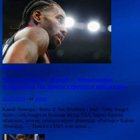
Баскетбол
Чарльз Баркли: «Кавай — неэпатажная
суперзвезда. Он просто стремится побеждать»
28.05.2019
-
от
admin
Кавай Леонард / Фото: © Tim Bradbury / Staff / Getty Images
Sport / Gettyimages.ru Бывшая звезда НБА Чарльз Баркли
объяснил, почему симпатизирует форварду «Рэпторс» Каваю
Леонарду. — Никого в НБА я не ценю …