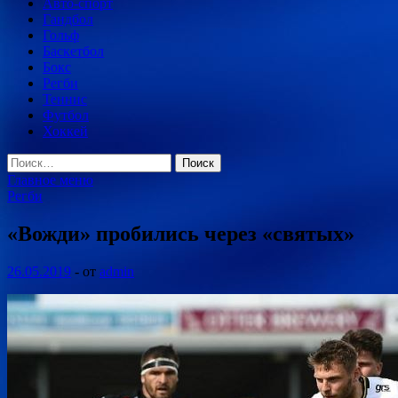
Авто-спорт
Гандбол
Гольф
Баскетбол
Бокс
Регби
Теннис
Футбол
Хоккей
Найти:
Главное меню
Регби
«Вожди» пробились через «святых»
26.05.2019
-
от
admin