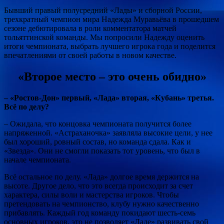
Бывший правый полусредний «Лады» и сборной России,
трехкратный чемпион мира Надежда Муравьёва в прошедшем
сезоне дебютировала в роли комментатора матчей
тольяттинской команды. Мы попросили Надежду оценить
итоги чемпионата, выбрать лучшего игрока года и поделится
впечатлениями от своей работы в новом качестве.
«Второе место – это очень обидно»
– «Ростов-Дон» первый, «Лада» вторая, «Кубань» третья.
Всё по делу?
– Ожидала, что концовка чемпионата получится более
напряженной. «Астраханочка» заявляла высокие цели, у нее
был хороший, ровный состав, но команда сдала. Как и
«Звезда». Они не смогли показать тот уровень, что был в
начале чемпионата.
Всё остальное по делу. «Лада» долгое время держится на
высоте. Другое дело, что это всегда происходит за счет
характера, силы воли и мастерства игроков. Чтобы
претендовать на чемпионство, клубу нужно качественно
прибавлять. Каждый год команду покидают шесть-семь
основных игроков, это не позволяет «Ладе» развивать свой