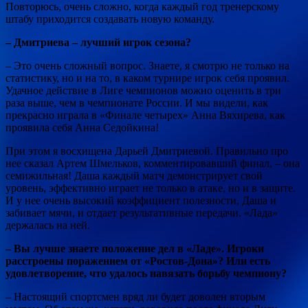
Повторюсь, очень сложно, когда каждый год тренерскому
штабу приходится создавать новую команду.
– Дмитриева – лучший игрок сезона?
– Это очень сложный вопрос. Знаете, я смотрю не только на
статистику, но и на то, в каком турнире игрок себя проявил.
Удачное действие в Лиге чемпионов можно оценить в три
раза выше, чем в чемпионате России. И мы видели, как
прекрасно играла в «Финале четырех» Анна Вяхирева, как
проявила себя Анна Седойкина!
При этом я восхищена Дарьей Дмитриевой. Правильно про
нее сказал Артем Шмельков, комментировавший финал, – она
семижильная! Даша каждый матч демонстрирует свой
уровень, эффективно играет не только в атаке, но и в защите.
И у нее очень высокий коэффициент полезности, Даша и
забивает мячи, и отдает результативные передачи. «Лада»
держалась на ней.
– Вы лучше знаете положение дел в «Ладе». Игроки
расстроены поражением от «Ростов-Дона»? Или есть
удовлетворение, что удалось навязать борьбу чемпиону?
– Настоящий спортсмен вряд ли будет доволен вторым