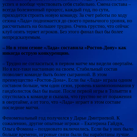
успех и вообще чувствовать себя стабильно. Смена состава –
всегда болезненный процесс, каждый год, по сути,
приходится строить новую команду. За счет работы по ходу
сезона «Лада» поднимается до своего привычного уровня, но
рассчитывать на большее трудно. Очень грустно, что сейчас
клуб опять теряет игроков. Без этого финал был бы более
непредсказуемым.
– Но в этом сезоне «Лада» составила «Ростов-Дону» как
никогда острую конкуренцию.
– Трудно не согласиться, в первом матче мы видели овертайм.
Но я все-таки настаиваю на своем. Стабильный состав
позволяет команде быть более сыгранной. В этом
преимущество «Ростов-Дона». Если бы «Лада» играла одним
составом больше, чем один сезон, уровень взаимопонимания у
гандболисток был бы выше. После первой игры в Тольятти я
спустилась к команде и сказала, что грустно не от поражения
в овертайме, а от того, что «Лада» играет в этом составе
последние матчи.
Феноменальный год получился у Дарьи Дмитриевой. К
сожалению, другие опытные игроки – Екатерина Гайдук,
Ольга Фомина – поздновато включились. Если бы у них было
больше времени, игровые связи были бы наработаны лучше.