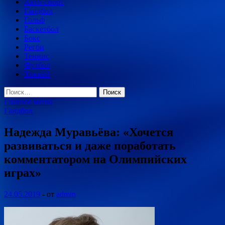
Авто-спорт
Гандбол
Гольф
Баскетбол
Бокс
Регби
Теннис
Футбол
Хоккей
Найти:
Главное меню
Гандбол
Надежда Муравьёва: «Хочется
развиваться и даже поработать
комментатором на Олимпийских
играх»
24.05.2019
-
от
admin