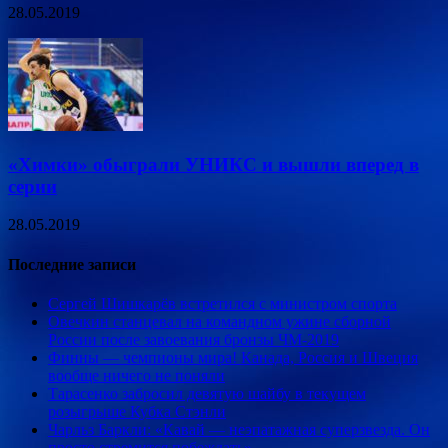
28.05.2019
«Химки» обыграли УНИКС и вышли вперед в
серии
28.05.2019
Последние записи
Сергей Шишкарёв встретился с министром спорта
Овечкин станцевал на командном ужине сборной
России после завоевания бронзы ЧМ-2019
Финны — чемпионы мира! Канада, Россия и Швеция
вообще ничего не поняли
Тарасенко забросил девятую шайбу в текущем
розыгрыше Кубка Стэнли
Чарльз Баркли: «Кавай — неэпатажная суперзвезда. Он
просто стремится побеждать»