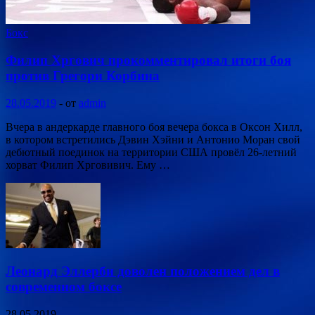
Бокс
Филип Хргович прокомментировал итоги боя
против Грегори Корбина
28.05.2019
-
от
admin
Вчера в андеркарде главного боя вечера бокса в Оксон Хилл,
в котором встретились Дэвин Хэйни и Антонио Моран свой
дебютный поединок на территории США провёл 26-летний
хорват Филип Хрговивич. Ему …
Леонард Эллерби доволен положением дел в
современном боксе
28.05.2019