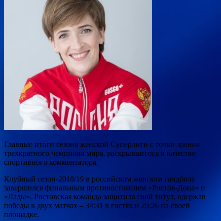
Главные итоги сезона женской Суперлиги с точки зрения
трехкратного чемпиона мира, раскрывшегося в качестве
спортивного комментатора.
Клубный сезон-2018/19 в российском женском гандболе
завершился финальным противостоянием «Ростов-Дона» и
«Лады». Ростовская команда
защитила свой титул, одержав
победы в двух матчах – 34:31 в гостях и 29:26 на своей
площадке.