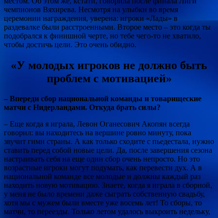
местом. Об этом же, кстати, говорила после финала Лиги
чемпионов Вяхирева. Несмотря на улыбки во время
церемонии награждения, уверена: игроки «Лады» в
раздевалке были расстроенными. Второе место – это когда ты
подобрался к финишной черте, но тебе чего-то не хватило,
чтобы достичь цели. Это очень обидно.
«У молодых игроков не должно быть
проблем с мотивацией»
– Впереди сбор национальной команды и товарищеские
матчи с Нидерландами. Откуда брать силы?
– Еще когда я играла, Левон Оганесович Акопян всегда
говорил: вы находитесь на вершине ровно минуту, пока
звучит гимн страны. А как только сходите с пьедестала, нужно
ставить перед собой новые цели. Да, после завершения сезона
настраивать себя на еще один сбор очень непросто. Но это
возрастные игроки могут подумать, как перевести дух. А в
национальной команде все молодые и должны каждый раз
находить новую мотивацию. Знаете, когда я играла в сборной,
у меня не было времени даже сыграть собственную свадьбу,
хотя мы с мужем были вместе уже восемь лет! То сборы, то
матчи, то переезды. Только летом удалось выкроить недельку,