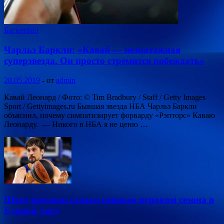
Баскетбол
Чарльз Баркли: «Кавай — неэпатажная
суперзвезда. Он просто стремится побеждать»
28.05.2019
-
от
admin
Кавай Леонард / Фото: © Tim Bradbury / Staff / Getty Images
Sport / Gettyimages.ru Бывшая звезда НБА Чарльз Баркли
объяснил, почему симпатизирует форварду «Рэпторс» Каваю
Леонарду. — Никого в НБА я не ценю …
Швед признан самым ценным игроком сезона в
Единой лиге