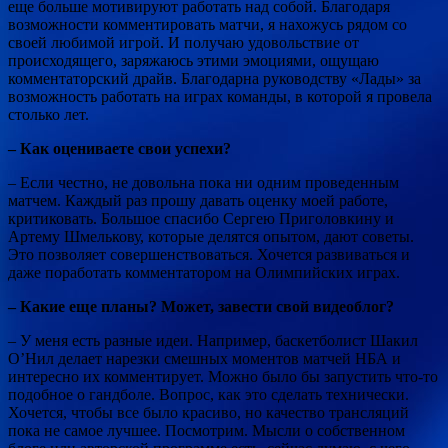
еще больше мотивируют работать над собой. Благодаря
возможности комментировать матчи, я нахожусь рядом со
своей любимой игрой. И получаю удовольствие от
происходящего, заряжаюсь этими эмоциями, ощущаю
комментаторский драйв. Благодарна руководству «Лады» за
возможность работать на играх команды, в которой я провела
столько лет.
– Как оцениваете свои успехи?
– Если честно, не довольна пока ни одним проведенным
матчем. Каждый раз прошу давать оценку моей работе,
критиковать. Большое спасибо Сергею Приголовкину и
Артему Шмелькову, которые делятся опытом, дают советы.
Это позволяет совершенствоваться. Хочется развиваться и
даже поработать комментатором на Олимпийских играх.
– Какие еще планы? Может, завести свой видеоблог?
– У меня есть разные идеи. Например, баскетболист Шакил
O’Нил делает нарезки смешных моментов матчей НБА и
интересно их комментирует. Можно было бы запустить что-то
подобное о гандболе. Вопрос, как это сделать технически.
Хочется, чтобы все было красиво, но качество трансляций
пока не самое лучшее. Посмотрим. Мысли о собственном