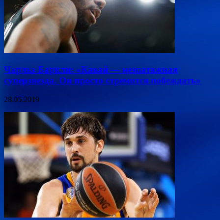
Чарльз Баркли: «Кавай — неэпатажная
суперзвезда. Он просто стремится побеждать»
28.05.2019