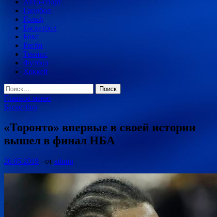
Авто-спорт
Гандбол
Гольф
Баскетбол
Бокс
Регби
Теннис
Футбол
Хоккей
Найти:
Главное меню
Баскетбол
«Торонто» впервые в своей истории
вышел в финал НБА
26.05.2019
-
от
admin