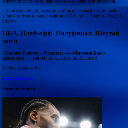
Адетокунбо оформил дабл-дабл — 21 очко и 11 подборов.
«Торонто» победил в серии с общим счетом 4:2 и впервые
в своей истории вышел в финал НБА, где сыграет с «Голден
Стэйт».
НБА. Плей-офф. Полуфинал. Шестой
матч
«Торонто Рэпторс» (Торонто) — «Милуоки Бакс»
(Милуоки) — 100:94
(18:31, 25:19, 28:26, 29:18)
Счет в серии — 4:2
news.sportbox.ru
Похожие записи