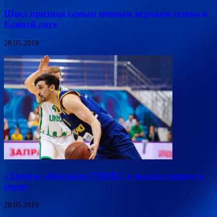
Швед признан самым ценным игроком сезона в
Единой лиге
28.05.2019
«Химки» обыграли УНИКС и вышли вперед в
серии
28.05.2019