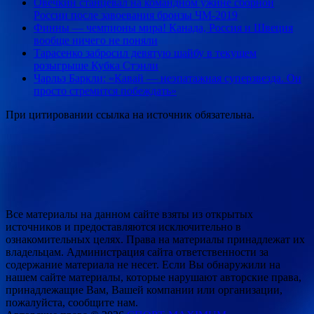
Овечкин станцевал на командном ужине сборной
России после завоевания бронзы ЧМ-2019
Финны — чемпионы мира! Канада, Россия и Швеция
вообще ничего не поняли
Тарасенко забросил девятую шайбу в текущем
розыгрыше Кубка Стэнли
Чарльз Баркли: «Кавай — неэпатажная суперзвезда. Он
просто стремится побеждать»
При цитировании ссылка на источник обязательна.
Все материалы на данном сайте взяты из открытых
источников и предоставляются исключительно в
ознакомительных целях. Права на материалы принадлежат их
владельцам. Администрация сайта ответственности за
содержание материала не несет. Если Вы обнаружили на
нашем сайте материалы, которые нарушают авторские права,
принадлежащие Вам, Вашей компании или организации,
пожалуйста, сообщите нам.