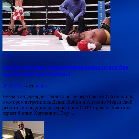
Бокс
Филип Хргович прокомментировал итоги боя
против Грегори Корбина
28.05.2019
-
от
admin
Вчера в андеркарде главного боя вечера бокса в Оксон Хилл,
в котором встретились Дэвин Хэйни и Антонио Моран свой
дебютный поединок на территории США провёл 26-летний
хорват Филип Хрговивич. Ему …