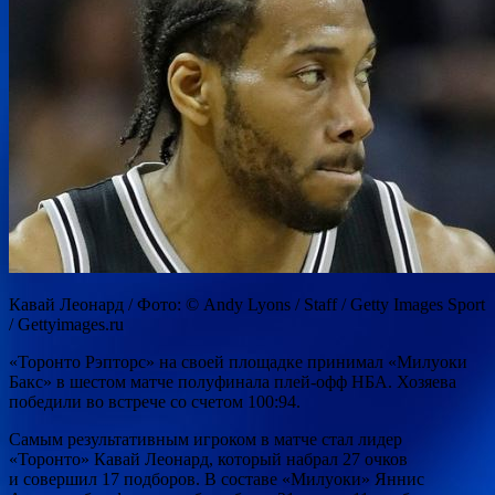
Кавай Леонард / Фото: © Andy Lyons / Staff / Getty Images Sport
/ Gettyimages.ru
«Торонто Рэпторс» на своей площадке принимал «Милуоки
Бакс» в шестом матче полуфинала плей-офф НБА. Хозяева
победили во встрече со счетом 100:94.
Самым результативным игроком в матче стал лидер
«Торонто» Кавай Леонард, который набрал 27 очков
и совершил 17 подборов. В составе «Милуоки» Яннис