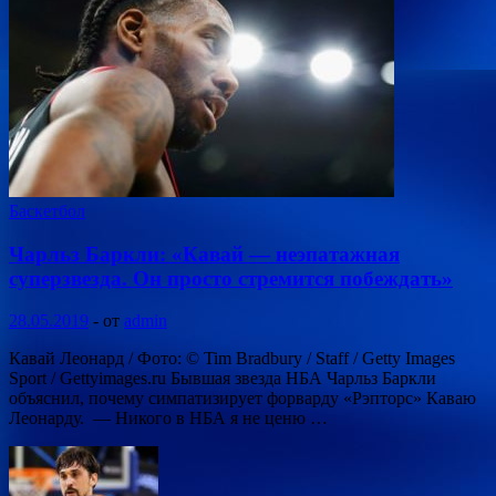
Баскетбол
Чарльз Баркли: «Кавай — неэпатажная
суперзвезда. Он просто стремится побеждать»
28.05.2019
-
от
admin
Кавай Леонард / Фото: © Tim Bradbury / Staff / Getty Images
Sport / Gettyimages.ru Бывшая звезда НБА Чарльз Баркли
объяснил, почему симпатизирует форварду «Рэпторс» Каваю
Леонарду. — Никого в НБА я не ценю …