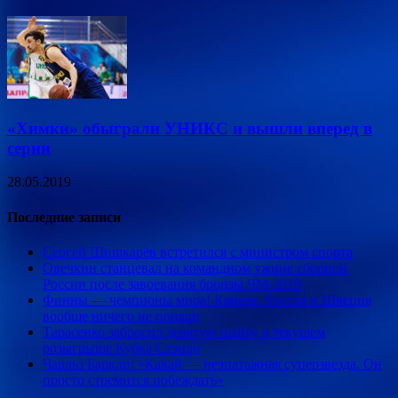
«Химки» обыграли УНИКС и вышли вперед в
серии
28.05.2019
Последние записи
Сергей Шишкарёв встретился с министром спорта
Овечкин станцевал на командном ужине сборной
России после завоевания бронзы ЧМ-2019
Финны — чемпионы мира! Канада, Россия и Швеция
вообще ничего не поняли
Тарасенко забросил девятую шайбу в текущем
розыгрыше Кубка Стэнли
Чарльз Баркли: «Кавай — неэпатажная суперзвезда. Он
просто стремится побеждать»