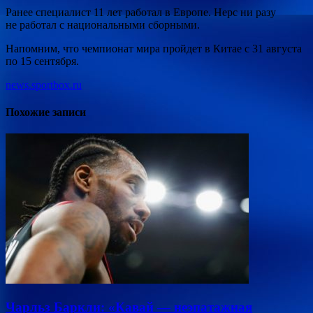
Ранее специалист 11 лет работал в Европе. Нерс ни разу
не работал с национальными сборными.
Напомним, что чемпионат мира пройдет в Китае с 31 августа
по 15 сентября.
news.sportbox.ru
Похожие записи
Чарльз Баркли: «Кавай — неэпатажная