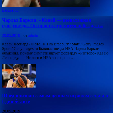
Баскетбол
Чарльз Баркли: «Кавай — неэпатажная
суперзвезда. Он просто стремится побеждать»
28.05.2019
-
от
admin
Кавай Леонард / Фото: © Tim Bradbury / Staff / Getty Images
Sport / Gettyimages.ru Бывшая звезда НБА Чарльз Баркли
объяснил, почему симпатизирует форварду «Рэпторс» Каваю
Леонарду. — Никого в НБА я не ценю …
Швед признан самым ценным игроком сезона в
Единой лиге
28.05.2019