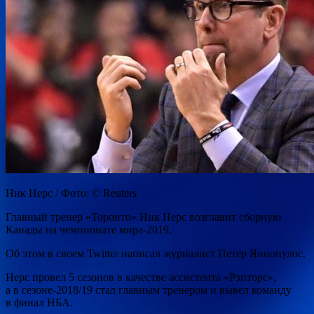
Ник Нерс / Фото: © Reuters
Главный тренер «Торонто» Ник Нерс возглавит сборную
Канады на чемпионате мира-2019.
Об этом в своем Twitter написал журналист Петер Яннопулос.
Нерс провел 5 сезонов в качестве ассистента «Рэпторс»,
а в сезоне-2018/19 стал главным тренером и вывел команду
в финал НБА.