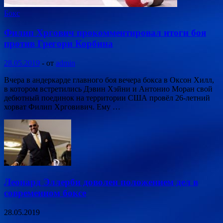
Бокс
Филип Хргович прокомментировал итоги боя
против Грегори Корбина
28.05.2019
-
от
admin
Вчера в андеркарде главного боя вечера бокса в Оксон Хилл,
в котором встретились Дэвин Хэйни и Антонио Моран свой
дебютный поединок на территории США провёл 26-летний
хорват Филип Хрговивич. Ему …
Леонард Эллерби доволен положением дел в
современном боксе
28.05.2019