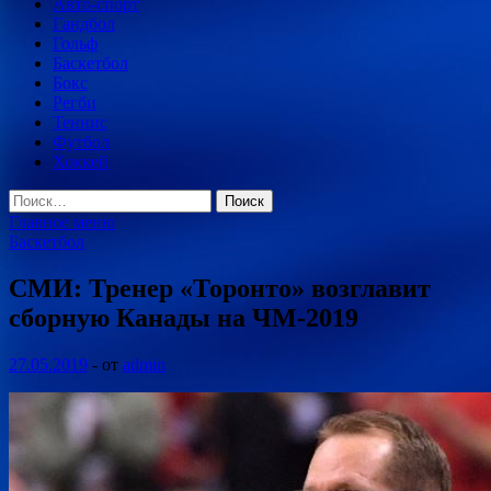
Авто-спорт
Гандбол
Гольф
Баскетбол
Бокс
Регби
Теннис
Футбол
Хоккей
Найти:
Главное меню
Баскетбол
СМИ: Тренер «Торонто» возглавит
сборную Канады на ЧМ-2019
27.05.2019
-
от
admin