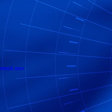
диной лиге