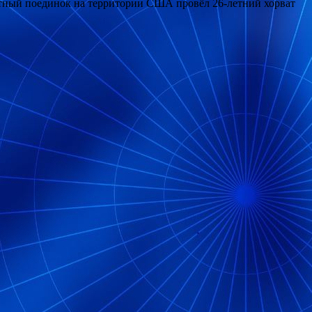
ютный поединок на территории США провёл 26-летний хорват