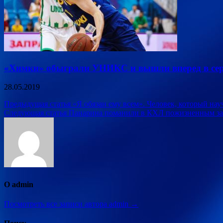
«Химки» обыграли УНИКС и вышли вперед в се
28.05.2019
Навигация
Предыдущая статья
«Я обязан ему всем». Человек, который н
Следующая статья
Панарина поманили в КХЛ пожизненным зап
по
записям
О admin
Посмотреть все записи автора admin →