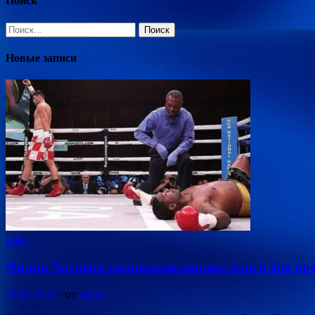
Поиск
Найти:
Новые записи
Бокс
Филип Хргович прокомментировал итоги боя про
28.05.2019
-
от
admin