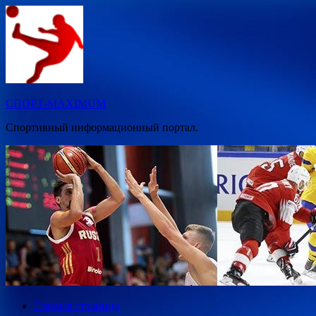
Перейти
к
содержимому
СПОРТ-MAXIMUM
Спортивный информационный портал.
Главная страница