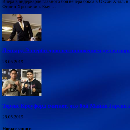
Вчера в андеркарде главного боя вечера бокса в Оксон Хилл,
Филип Хрговивич. Ему …
Леонард Эллерби доволен положением дел в совр
28.05.2019
Теренс Кроуфорд считает, что бой Майки Гарсии 
28.05.2019
Новые записи