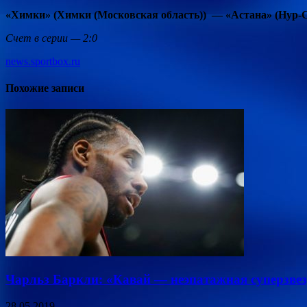
«Химки» (Химки (Московская область)) — «Астана» (Нур-
Счет в серии — 2:0
news.sportbox.ru
Похожие записи
Чарльз Баркли: «Кавай — неэпатажная суперзвез
28.05.2019