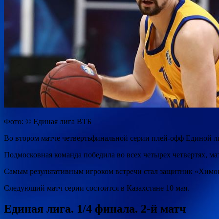
Фото: © Единая лига ВТБ
Во втором матче четвертьфинальной серии плей-офф Единой л
Подмосковная команда победила во всех четырех четвертях, мат
Самым результативным игроком встречи стал защитник «Химок
Следующий матч серии состоится в Казахстане 10 мая.
Единая лига. 1/4 финала. 2-й матч