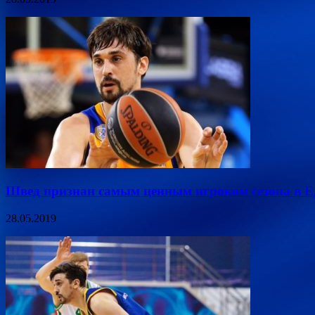
Швед признан самым ценным игроком сезона в Е
28.05.2019