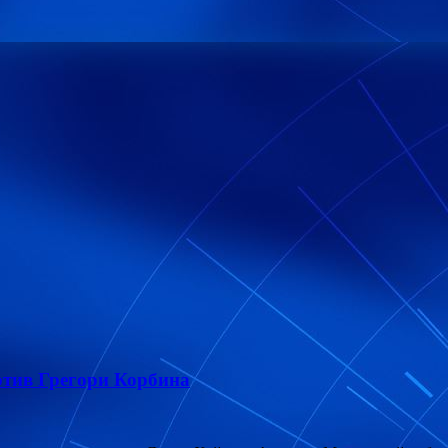
тив Грегори Корбина