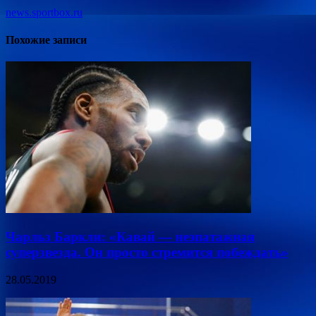
news.sportbox.ru
Похожие записи
Чарльз Баркли: «Кавай — неэпатажная
суперзвезда. Он просто стремится побеждать»
28.05.2019