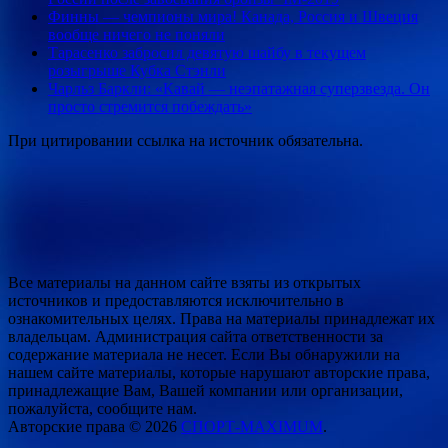
Финны — чемпионы мира! Канада, Россия и Швеция
вообще ничего не поняли
Тарасенко забросил девятую шайбу в текущем
розыгрыше Кубка Стэнли
Чарльз Баркли: «Кавай — неэпатажная суперзвезда. Он
просто стремится побеждать»
При цитировании ссылка на источник обязательна.
Все материалы на данном сайте взяты из открытых
источников и предоставляются исключительно в
ознакомительных целях. Права на материалы принадлежат их
владельцам. Администрация сайта ответственности за
содержание материала не несет. Если Вы обнаружили на
нашем сайте материалы, которые нарушают авторские права,
принадлежащие Вам, Вашей компании или организации,
пожалуйста, сообщите нам.
Авторские права © 2026
СПОРТ-MAXIMUM
.