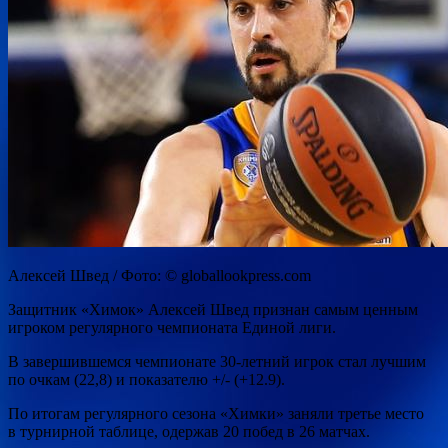
Алексей Швед / Фото: © globallookpress.com
Защитник «Химок» Алексей Швед признан самым ценным
игроком регулярного чемпионата Единой лиги.
В завершившемся чемпионате 30-летний игрок стал лучшим
по очкам (22,8) и показателю +/- (+12.9).
По итогам регулярного сезона «Химки» заняли третье место
в турнирной таблице, одержав 20 побед в 26 матчах.