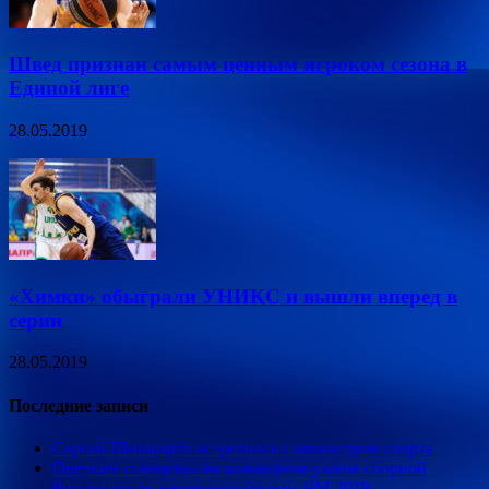
Швед признан самым ценным игроком сезона в
Единой лиге
28.05.2019
«Химки» обыграли УНИКС и вышли вперед в
серии
28.05.2019
Последние записи
Сергей Шишкарёв встретился с министром спорта
Овечкин станцевал на командном ужине сборной
России после завоевания бронзы ЧМ-2019