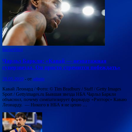
Баскетбол
Чарльз Баркли: «Кавай — неэпатажная
суперзвезда. Он просто стремится побеждать»
28.05.2019
-
от
admin
Кавай Леонард / Фото: © Tim Bradbury / Staff / Getty Images
Sport / Gettyimages.ru Бывшая звезда НБА Чарльз Баркли
объяснил, почему симпатизирует форварду «Рэпторс» Каваю
Леонарду. — Никого в НБА я не ценю …