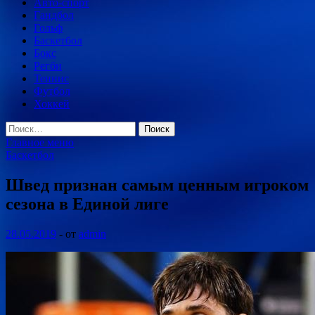
Авто-спорт
Гандбол
Гольф
Баскетбол
Бокс
Регби
Теннис
Футбол
Хоккей
Найти:
Главное меню
Баскетбол
Швед признан самым ценным игроком
сезона в Единой лиге
28.05.2019
-
от
admin