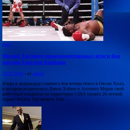
Бокс
Филип Хргович прокомментировал итоги боя
против Грегори Корбина
28.05.2019
-
от
admin
Вчера в андеркарде главного боя вечера бокса в Оксон Хилл,
в котором встретились Дэвин Хэйни и Антонио Моран свой
дебютный поединок на территории США провёл 26-летний
хорват Филип Хрговивич. Ему …